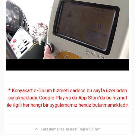
* Konyakart e-Dolum hizmeti sadece bu sayfa üzerinden
sunulmaktadır. Google Play ya da App Store’da bu hizmet
ile ilgili her hangi bir uygulamamız henüz bulunmamaktadır.
Kart numarasını nasıl öğrenirim?